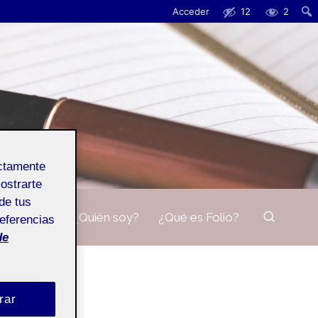
Acceder
12
2
ectamente
mostrarte
de tus
¿Quién soy?
¿Qué es Folio?
referencias
de
rar