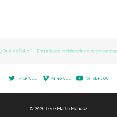
¿Qué es Folio?
Entrada de incidencias o sugerencia
Twitter UOC
Vimeo UOC
YouTube UOC
© 2026 Leire Martín Méndez